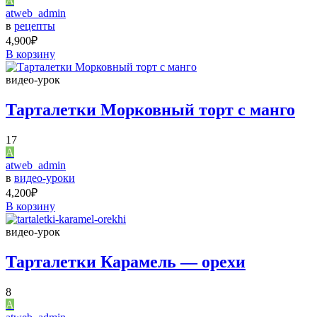
A
atweb_admin
в
рецепты
4,900
₽
В корзину
видео-урок
Тарталетки Морковный торт с манго
17
A
atweb_admin
в
видео-уроки
4,200
₽
В корзину
видео-урок
Тарталетки Карамель — орехи
8
A