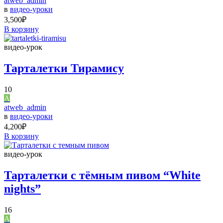
atweb_admin
в
видео-уроки
3,500
₽
В корзину
видео-урок
Тарталетки Тирамису
10
A
atweb_admin
в
видео-уроки
4,200
₽
В корзину
видео-урок
Тарталетки с тёмным пивом “White
nights”
16
A