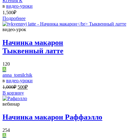
Ксения К
в
видео-уроки
1,500
₽
Подробнее
видео-урок
Начинка макарон
Тыквенный латте
120
A
anna_tomilchik
в
видео-уроки
1,000
₽
500
₽
В корзину
вебинар
Начинка макарон Раффаэлло
254
A