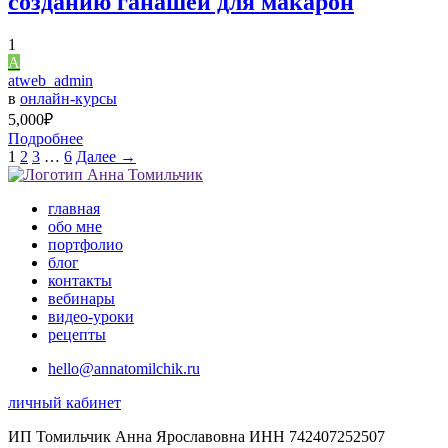
созданию ганашей для макарон
1
A
atweb_admin
в
онлайн-курсы
5,000
₽
Подробнее
1
2
3
…
6
Далее →
главная
обо мне
портфолио
блог
контакты
вебинары
видео-уроки
рецепты
hello@annatomilchik.ru
личный кабинет
ИП Томильчик Анна Ярославовна ИНН 742407252507