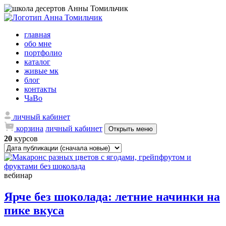
главная
обо мне
портфолио
каталог
живые мк
блог
контакты
ЧаВо
личный кабинет
корзина
личный кабинет
Открыть меню
20
курсов
вебинар
Ярче без шоколада: летние начинки на
пике вкуса