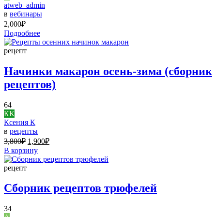
atweb_admin
в
вебинары
2,000
₽
Подробнее
рецепт
Начинки макарон осень-зима (сборник
рецептов)
64
КК
Ксения К
в
рецепты
3,800
₽
1,900
₽
В корзину
рецепт
Сборник рецептов трюфелей
34