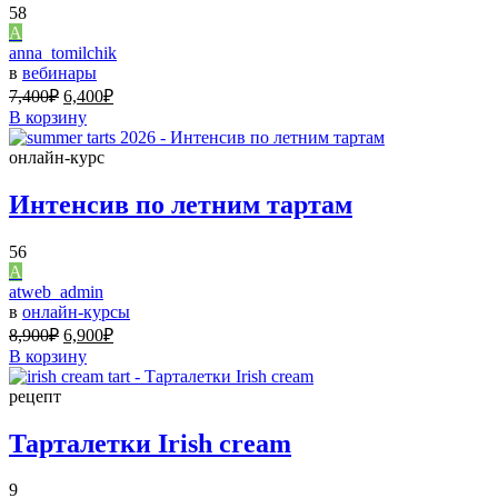
58
A
anna_tomilchik
в
вебинары
7,400
₽
6,400
₽
В корзину
онлайн-курс
Интенсив по летним тартам
56
A
atweb_admin
в
онлайн-курсы
8,900
₽
6,900
₽
В корзину
рецепт
Тарталетки Irish cream
9