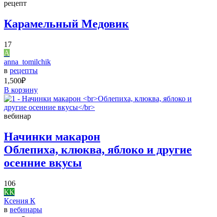
рецепт
Карамельный Медовик
17
A
anna_tomilchik
в
рецепты
1,500
₽
В корзину
вебинар
Начинки макарон
Облепиха, клюква, яблоко и другие
осенние вкусы
106
КК
Ксения К
в
вебинары