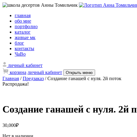
главная
обо мне
портфолио
каталог
живые мк
блог
контакты
ЧаВо
личный кабинет
корзина
личный кабинет
Открыть меню
Главная
/
Предзаказ
/ Создание ганашей с нуля. 2й поток
Распродажа!
Создание ганашей с нуля. 2й 
30,000
₽
Нет в наличии