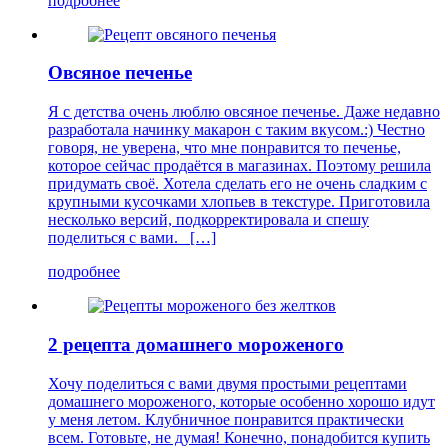
подробнее
Овсяное печенье
Я с детства очень люблю овсяное печенье. Даже недавно
разработала начинку макарон с таким вкусом.:) Честно
говоря, не уверена, что мне понравится то печенье,
которое сейчас продаётся в магазинах. Поэтому решила
придумать своё. Хотела сделать его не очень сладким с
крупными кусочками хлопьев в текстуре. Приготовила
несколько версий, подкорректировала и спешу
поделиться с вами. […]
подробнее
2 рецепта домашнего мороженого
Хочу поделиться с вами двумя простыми рецептами
домашнего мороженого, которые особенно хорошо идут
у меня летом. Клубничное понравится практически
всем. Готовьте, не думая! Конечно, понадобится купить