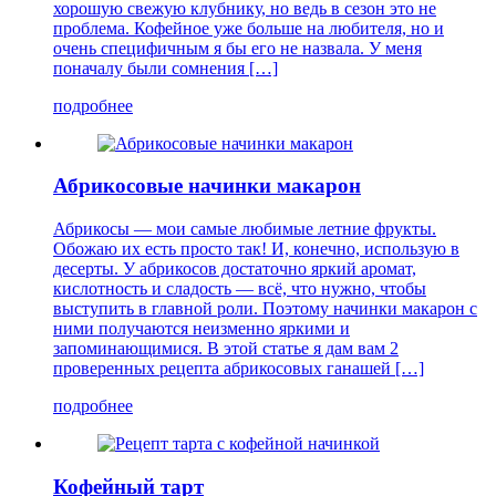
хорошую свежую клубнику, но ведь в сезон это не
проблема. Кофейное уже больше на любителя, но и
очень специфичным я бы его не назвала. У меня
поначалу были сомнения […]
подробнее
Абрикосовые начинки макарон
Абрикосы — мои самые любимые летние фрукты.
Обожаю их есть просто так! И, конечно, использую в
десерты. У абрикосов достаточно яркий аромат,
кислотность и сладость — всё, что нужно, чтобы
выступить в главной роли. Поэтому начинки макарон с
ними получаются неизменно яркими и
запоминающимися. В этой статье я дам вам 2
проверенных рецепта абрикосовых ганашей […]
подробнее
Кофейный тарт