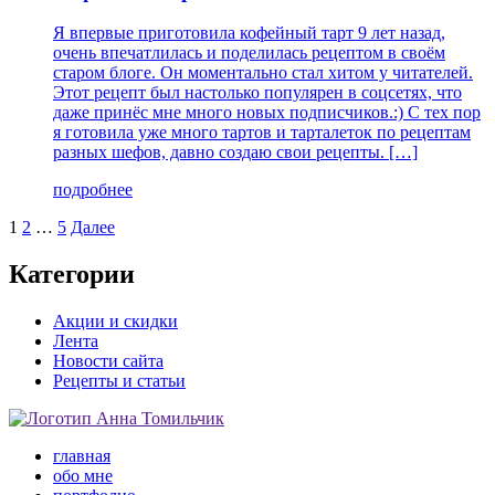
Я впервые приготовила кофейный тарт 9 лет назад,
очень впечатлилась и поделилась рецептом в своём
старом блоге. Он моментально стал хитом у читателей.
Этот рецепт был настолько популярен в соцсетях, что
даже принёс мне много новых подписчиков.:) С тех пор
я готовила уже много тартов и тарталеток по рецептам
разных шефов, давно создаю свои рецепты. […]
подробнее
Навигация
1
2
…
5
Далее
по
Категории
записям
Акции и скидки
Лента
Новости сайта
Рецепты и статьи
главная
обо мне