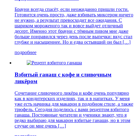
Брауни всегда спасёт, если неожиданно пришли гости.
Готовится очень просто, даже взбивать миксером ничего
не нужно, а результат превосходит все ожидания. С
шариком мороженого так и вовсе выйдет отличный
десерт. Именно этот брауни с тёмным пивом мне даже
больше понравился через день после выпечки: вкус стал
глубже и насыщеннее. Но и едва остывший он был […]
подробнее
Взбитый ганаш с кофе и сливочным
ликёром
Сочетание сливочного ликёра и кофе очень популярно
как в кондитерских изделиях, так и в напитках. У меня
уже есть начинка для макарон в подобном стиле, а также
трюфель. Сегодня поделюсь с вами рецептом взбитого
ганаша. Постоянные читатели и ученики знают, что я
редко выбираю для макарон взбитые ганаши, но в этом
случае он мне очень […]