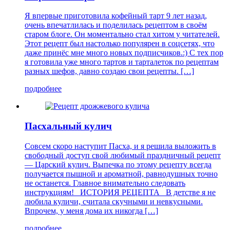
Я впервые приготовила кофейный тарт 9 лет назад,
очень впечатлилась и поделилась рецептом в своём
старом блоге. Он моментально стал хитом у читателей.
Этот рецепт был настолько популярен в соцсетях, что
даже принёс мне много новых подписчиков.:) С тех пор
я готовила уже много тартов и тарталеток по рецептам
разных шефов, давно создаю свои рецепты. […]
подробнее
Пасхальный кулич
Совсем скоро наступит Пасха, и я решила выложить в
свободный доступ свой любимый праздничный рецепт
— Царский кулич. Выпечка по этому рецепту всегда
получается пышной и ароматной, равнодушных точно
не останется. Главное внимательно следовать
инструкциям! ИСТОРИЯ РЕЦЕПТА В детстве я не
любила куличи, считала скучными и невкусными.
Впрочем, у меня дома их никогда […]
подробнее