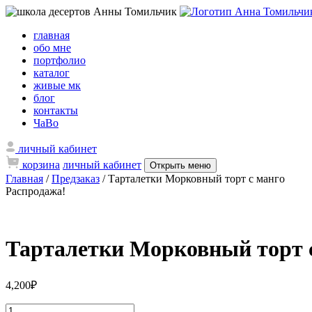
главная
обо мне
портфолио
каталог
живые мк
блог
контакты
ЧаВо
личный кабинет
корзина
личный кабинет
Открыть меню
Главная
/
Предзаказ
/ Тарталетки Морковный торт с манго
Распродажа!
Тарталетки Морковный торт 
4,200
₽
Количество