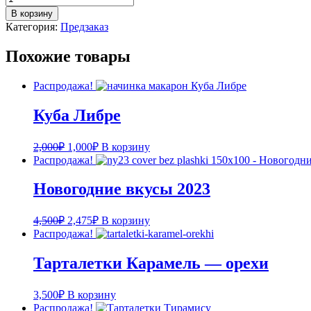
товара
В корзину
Тарталетки
Категория:
Предзаказ
Морковный
торт
Похожие товары
с
манго
Распродажа!
Куба Либре
2,000
₽
1,000
₽
В корзину
Распродажа!
Новогодние вкусы 2023
4,500
₽
2,475
₽
В корзину
Распродажа!
Тарталетки Карамель — орехи
3,500
₽
В корзину
Распродажа!