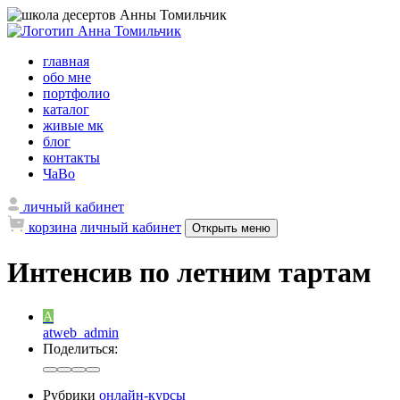
главная
обо мне
портфолио
каталог
живые мк
блог
контакты
ЧаВо
личный кабинет
корзина
личный кабинет
Открыть меню
Интенсив по летним тартам
A
atweb_admin
Поделиться:
Рубрики
онлайн-курсы