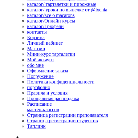
каталог/ тарталетки и пирожные
каталог/ уроки по выпечке от @ixenia
каталог/все о macarons
каталог/Онлайн курсы
каталог/Трюфели
контакты
Корзина
Личный кабинет
Магазин
Мини-курс тарталетки
Мой аккаунт
обо мне
Оформление заказа
Погружение
Политика конфиденциальности
портфолио
Правила и условия
Прощальная распродажа
Расписание
мастер-классов
Страница регистрации преподавателя
Страница регистрации студентов
Таплинк