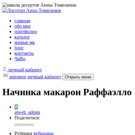
главная
обо мне
портфолио
каталог
живые мк
блог
контакты
ЧаВо
личный кабинет
корзина
личный кабинет
Открыть меню
Начинка макарон Раффаэлло
A
atweb_admin
Поделиться:
Рубрики
вебинары