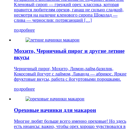
Кленовый сироп — грецкий орех: классика, которая
нравится любителям орехов, ганаш не сильно сладкий,
несмотря на наличие кленового сиропа Шоколад —
слива — чернослив: потрясающий […]
подробнее
Мохито, Черничный пирог и другие летние
вкусы
Черничный пирог, Мохито, Лимон-лайм-базилик,
Кокосовый йогурт с лаймом, Лаванда — абрикос. Яркие
фруктовые вкусы, работа с йогуртовыми порошками.
подробнее
Ореховые начинки для макарон
Многие любят больше всего именно ореховые! Но здесь
есть нюансы: важно, чтобы орех хорошо чувствовался в