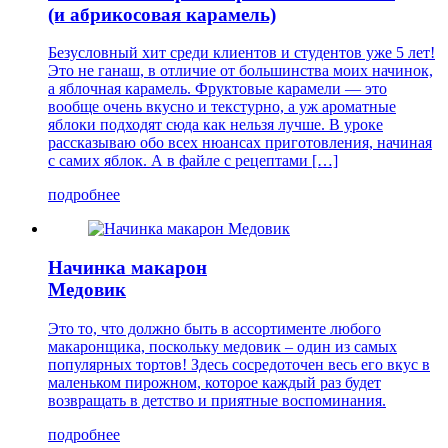
(и абрикосовая карамель)
Безусловный хит среди клиентов и студентов уже 5 лет!
Это не ганаш, в отличие от большинства моих начинок,
а яблочная карамель. Фруктовые карамели — это
вообще очень вкусно и текстурно, а уж ароматные
яблоки подходят сюда как нельзя лучше. В уроке
рассказываю обо всех нюансах приготовления, начиная
с самих яблок. А в файле с рецептами […]
подробнее
Начинка макарон
Медовик
Это то, что должно быть в ассортименте любого
макаронщика, поскольку медовик – один из самых
популярных тортов! Здесь сосредоточен весь его вкус в
маленьком пирожном, которое каждый раз будет
возвращать в детство и приятные воспоминания.
подробнее