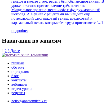
ганаше и вместе с тем, рецепт был сбалансированным. В
уроке показано приготовление трёх начинок:
Миндальное пралине, пекан-кофе и фундук-молочный
шоколад. А в файле с рецептами вы найдёте еще
потрясающий фисташковый ганаш, арахисовый и
карамельный пекан, которые без труда приготовите […]
подробнее
Навигация по записям
1
2
3
Далее
главная
обо мне
портфолио
блог
контакты
вебинары
видео-уроки
рецепты
hello@annatomilchik.ru