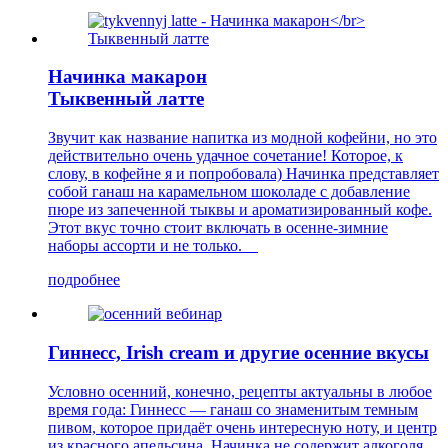
Начинка макарон
Тыквенный латте
Звучит как название напитка из модной кофейни, но это
действительно очень удачное сочетание! Которое, к
слову, в кофейне я и попробовала) Начинка представляет
собой ганаш на карамельном шоколаде с добавление
пюре из запеченной тыквы и ароматизированный кофе.
Этот вкус точно стоит включать в осенне-зимние
наборы ассорти и не только.
подробнее
Гиннесс, Irish cream и другие осенние вкусы
Условно осенний, конечно, рецепты актуальны в любое
время года: Гиннесс — ганаш со знаменитым темным
пивом, которое придаёт очень интересную ноту, и центр
из красного апельсина. Начинка не содержит алкоголя.