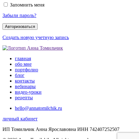
Запомнить меня
Забыли пароль?
Создать новую учетную запись
главная
обо мне
портфолио
блог
контакты
вебинары
видео-уроки
рецепты
hello@annatomilchik.ru
личный кабинет
ИП Томильчик Анна Ярославовна ИНН 742407252507