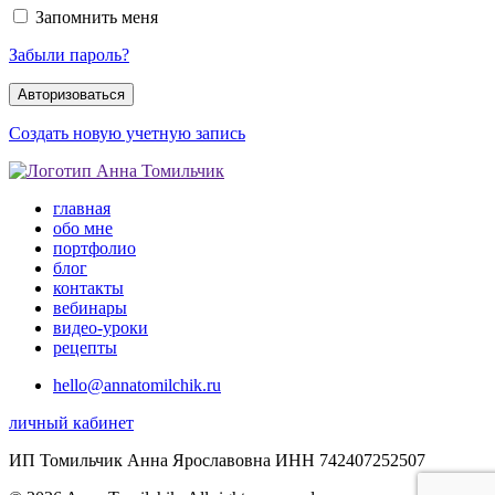
Запомнить меня
Забыли пароль?
Создать новую учетную запись
главная
обо мне
портфолио
блог
контакты
вебинары
видео-уроки
рецепты
hello@annatomilchik.ru
личный кабинет
ИП Томильчик Анна Ярославовна ИНН 742407252507