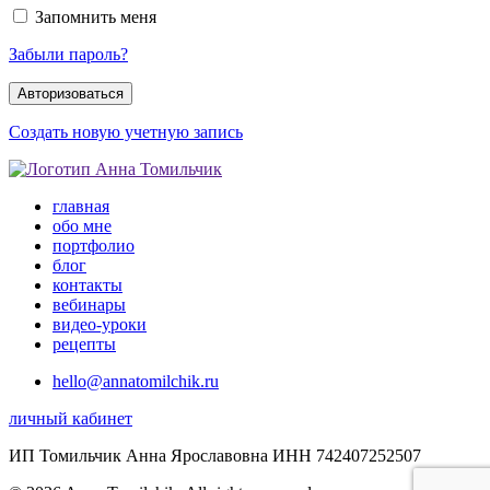
Запомнить меня
Забыли пароль?
Создать новую учетную запись
главная
обо мне
портфолио
блог
контакты
вебинары
видео-уроки
рецепты
hello@annatomilchik.ru
личный кабинет
ИП Томильчик Анна Ярославовна ИНН 742407252507