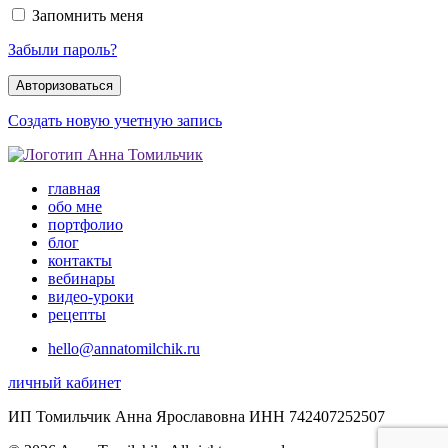
Запомнить меня
Забыли пароль?
Создать новую учетную запись
главная
обо мне
портфолио
блог
контакты
вебинары
видео-уроки
рецепты
hello@annatomilchik.ru
личный кабинет
ИП Томильчик Анна Ярославовна ИНН 742407252507