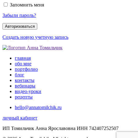
Запомнить меня
Забыли пароль?
Создать новую учетную запись
главная
обо мне
портфолио
блог
контакты
вебинары
видео-уроки
рецепты
hello@annatomilchik.ru
личный кабинет
ИП Томильчик Анна Ярославовна ИНН 742407252507