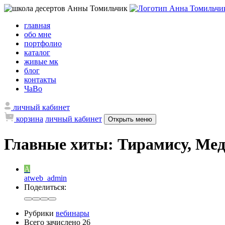
главная
обо мне
портфолио
каталог
живые мк
блог
контакты
ЧаВо
личный кабинет
корзина
личный кабинет
Открыть меню
Главные хиты: Тирамису, Ме
A
atweb_admin
Поделиться:
Рубрики
вебинары
Всего зачислено
26