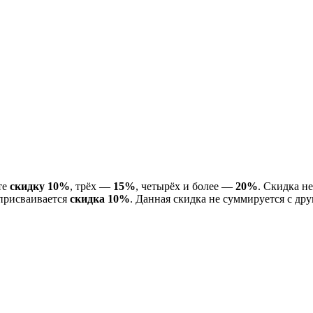
те
скидку 10%
, трёх —
15%
, четырёх и более —
20%
. Скидка н
 присваивается
скидка 10%
. Данная скидка не суммируется с др