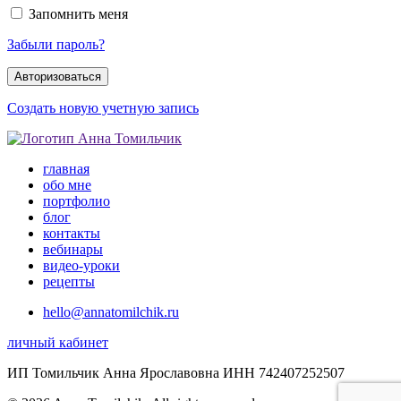
Запомнить меня
Забыли пароль?
Создать новую учетную запись
главная
обо мне
портфолио
блог
контакты
вебинары
видео-уроки
рецепты
hello@annatomilchik.ru
личный кабинет
ИП Томильчик Анна Ярославовна ИНН 742407252507