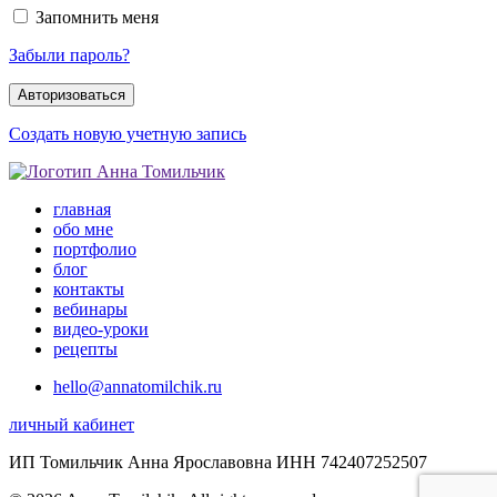
Запомнить меня
Забыли пароль?
Создать новую учетную запись
главная
обо мне
портфолио
блог
контакты
вебинары
видео-уроки
рецепты
hello@annatomilchik.ru
личный кабинет
ИП Томильчик Анна Ярославовна ИНН 742407252507