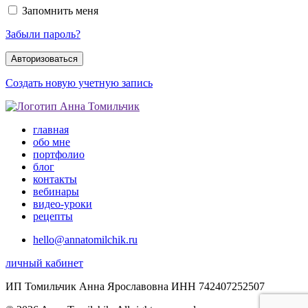
Запомнить меня
Забыли пароль?
Создать новую учетную запись
главная
обо мне
портфолио
блог
контакты
вебинары
видео-уроки
рецепты
hello@annatomilchik.ru
личный кабинет
ИП Томильчик Анна Ярославовна ИНН 742407252507