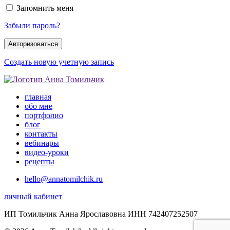
Запомнить меня
Забыли пароль?
Создать новую учетную запись
главная
обо мне
портфолио
блог
контакты
вебинары
видео-уроки
рецепты
hello@annatomilchik.ru
личный кабинет
ИП Томильчик Анна Ярославовна ИНН 742407252507