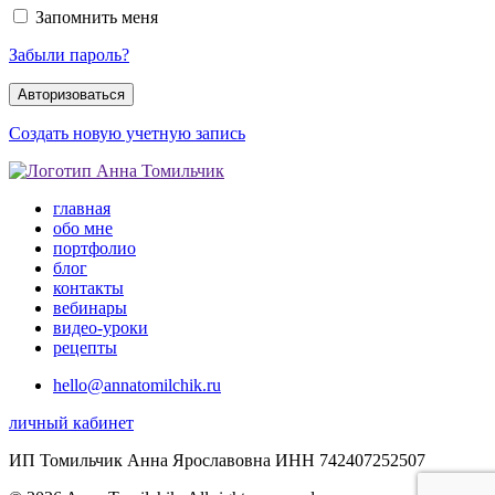
Запомнить меня
Забыли пароль?
Создать новую учетную запись
главная
обо мне
портфолио
блог
контакты
вебинары
видео-уроки
рецепты
hello@annatomilchik.ru
личный кабинет
ИП Томильчик Анна Ярославовна ИНН 742407252507