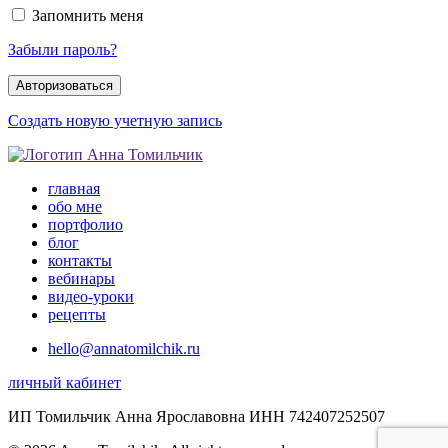
Запомнить меня
Забыли пароль?
Создать новую учетную запись
главная
обо мне
портфолио
блог
контакты
вебинары
видео-уроки
рецепты
hello@annatomilchik.ru
личный кабинет
ИП Томильчик Анна Ярославовна ИНН 742407252507