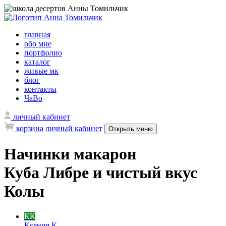
главная
обо мне
портфолио
каталог
живые мк
блог
контакты
ЧаВо
личный кабинет
корзина
личный кабинет
Открыть меню
Начинки макарон
Куба Либре и чистый вкус
Колы
КК
Ксения К