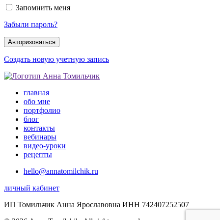
Запомнить меня
Забыли пароль?
Создать новую учетную запись
главная
обо мне
портфолио
блог
контакты
вебинары
видео-уроки
рецепты
hello@annatomilchik.ru
личный кабинет
ИП Томильчик Анна Ярославовна ИНН 742407252507