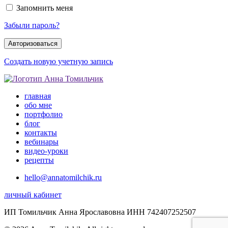
Запомнить меня
Забыли пароль?
Создать новую учетную запись
главная
обо мне
портфолио
блог
контакты
вебинары
видео-уроки
рецепты
hello@annatomilchik.ru
личный кабинет
ИП Томильчик Анна Ярославовна ИНН 742407252507