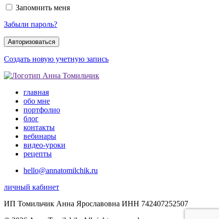
Запомнить меня
Забыли пароль?
Создать новую учетную запись
главная
обо мне
портфолио
блог
контакты
вебинары
видео-уроки
рецепты
hello@annatomilchik.ru
личный кабинет
ИП Томильчик Анна Ярославовна ИНН 742407252507