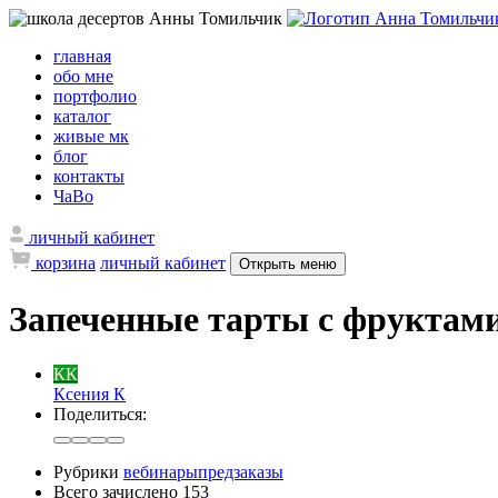
главная
обо мне
портфолио
каталог
живые мк
блог
контакты
ЧаВо
личный кабинет
корзина
личный кабинет
Открыть меню
Запеченные тарты с фруктам
КК
Ксения К
Поделиться:
Рубрики
вебинары
предзаказы
Всего зачислено
153