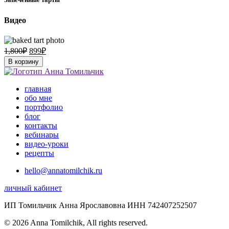
Видео
1,800
₽
899
₽
В корзину
главная
обо мне
портфолио
блог
контакты
вебинары
видео-уроки
рецепты
hello@annatomilchik.ru
личный кабинет
ИП Томильчик Анна Ярославовна ИНН 742407252507
© 2026 Anna Tomilchik, All rights reserved.