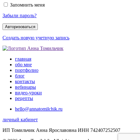
Запомнить меня
Забыли пароль?
Создать новую учетную запись
главная
обо мне
портфолио
блог
контакты
вебинары
видео-уроки
рецепты
hello@annatomilchik.ru
личный кабинет
ИП Томильчик Анна Ярославовна ИНН 742407252507