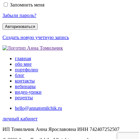
Запомнить меня
Забыли пароль?
Создать новую учетную запись
главная
обо мне
портфолио
блог
контакты
вебинары
видео-уроки
рецепты
hello@annatomilchik.ru
личный кабинет
ИП Томильчик Анна Ярославовна ИНН 742407252507