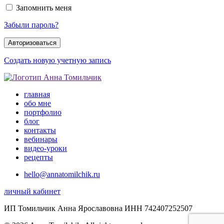
Запомнить меня
Забыли пароль?
Создать новую учетную запись
главная
обо мне
портфолио
блог
контакты
вебинары
видео-уроки
рецепты
hello@annatomilchik.ru
личный кабинет
ИП Томильчик Анна Ярославовна ИНН 742407252507