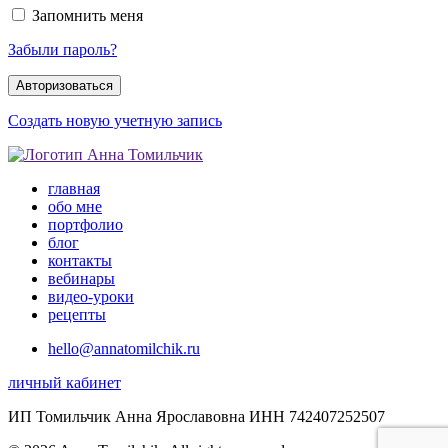
Запомнить меня
Забыли пароль?
Создать новую учетную запись
главная
обо мне
портфолио
блог
контакты
вебинары
видео-уроки
рецепты
hello@annatomilchik.ru
личный кабинет
ИП Томильчик Анна Ярославовна ИНН 742407252507