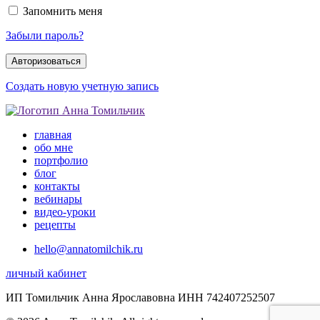
Запомнить меня
Забыли пароль?
Создать новую учетную запись
главная
обо мне
портфолио
блог
контакты
вебинары
видео-уроки
рецепты
hello@annatomilchik.ru
личный кабинет
ИП Томильчик Анна Ярославовна ИНН 742407252507