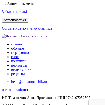
Запомнить меня
Забыли пароль?
Создать новую учетную запись
главная
обо мне
портфолио
блог
контакты
вебинары
видео-уроки
рецепты
hello@annatomilchik.ru
личный кабинет
ИП Томильчик Анна Ярославовна ИНН 742407252507