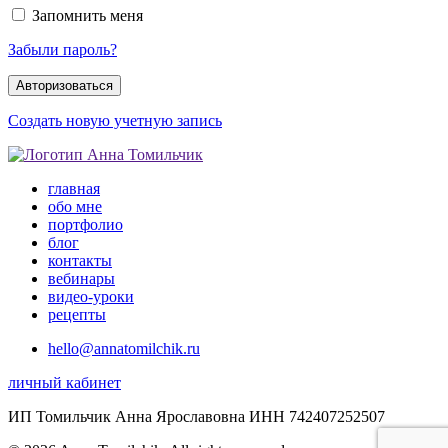
Запомнить меня
Забыли пароль?
Создать новую учетную запись
главная
обо мне
портфолио
блог
контакты
вебинары
видео-уроки
рецепты
hello@annatomilchik.ru
личный кабинет
ИП Томильчик Анна Ярославовна ИНН 742407252507