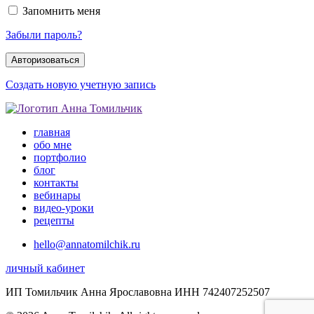
Запомнить меня
Забыли пароль?
Создать новую учетную запись
главная
обо мне
портфолио
блог
контакты
вебинары
видео-уроки
рецепты
hello@annatomilchik.ru
личный кабинет
ИП Томильчик Анна Ярославовна ИНН 742407252507