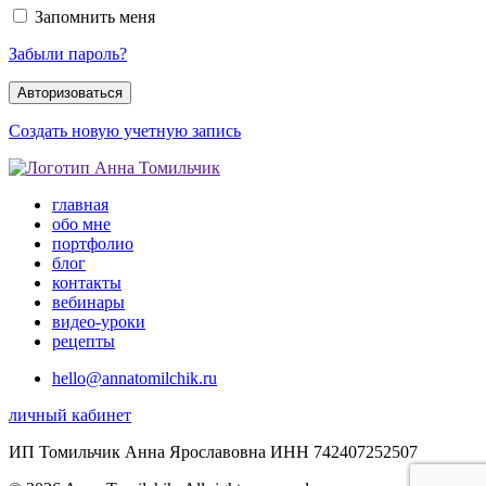
Запомнить меня
Забыли пароль?
Создать новую учетную запись
главная
обо мне
портфолио
блог
контакты
вебинары
видео-уроки
рецепты
hello@annatomilchik.ru
личный кабинет
ИП Томильчик Анна Ярославовна ИНН 742407252507