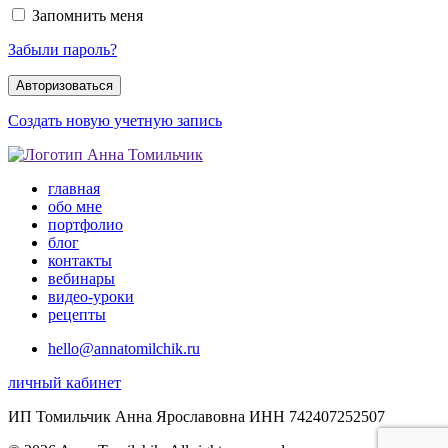
Запомнить меня
Забыли пароль?
Создать новую учетную запись
главная
обо мне
портфолио
блог
контакты
вебинары
видео-уроки
рецепты
hello@annatomilchik.ru
личный кабинет
ИП Томильчик Анна Ярославовна ИНН 742407252507