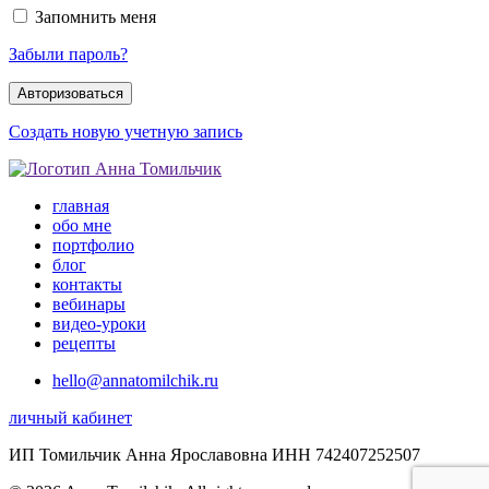
Запомнить меня
Забыли пароль?
Создать новую учетную запись
главная
обо мне
портфолио
блог
контакты
вебинары
видео-уроки
рецепты
hello@annatomilchik.ru
личный кабинет
ИП Томильчик Анна Ярославовна ИНН 742407252507