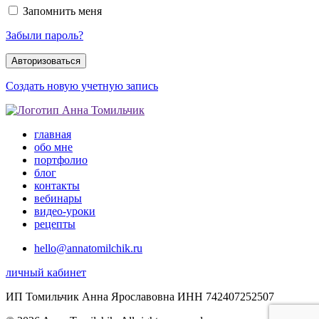
Запомнить меня
Забыли пароль?
Создать новую учетную запись
главная
обо мне
портфолио
блог
контакты
вебинары
видео-уроки
рецепты
hello@annatomilchik.ru
личный кабинет
ИП Томильчик Анна Ярославовна ИНН 742407252507