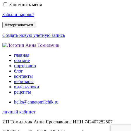
Запомнить меня
Забыли пароль?
Создать новую учетную запись
главная
обо мне
портфолио
блог
контакты
вебинары
видео-уроки
рецепты
hello@annatomilchik.ru
личный кабинет
ИП Томильчик Анна Ярославовна ИНН 742407252507