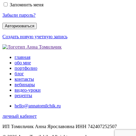
Запомнить меня
Забыли пароль?
Создать новую учетную запись
главная
обо мне
портфолио
блог
контакты
вебинары
видео-уроки
рецепты
hello@annatomilchik.ru
личный кабинет
ИП Томильчик Анна Ярославовна ИНН 742407252507