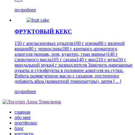
подробнее
ФРУКТОВЫЙ КЕКС
150 г апельсиновых цукатов100 г изюма80 г вяленой
вишни80 г чернослива180 г крепкого ароматного
алкоголя (коньяк, ром, куантро, гран марнье)140 г
сливочного масла105 г сахара140 г яиц210 г муки50 г
миндальной муки4 г разрыхлителя Замочить нарезанные
цукаты и сухофрукты в половине алкоголя на сутки.
Взбить размягченное масло с сахаром, постепенно
добавить яйца (комнатной температуры), затем […]
подробнее
главная
обо мне
портфолио
блог
контакты