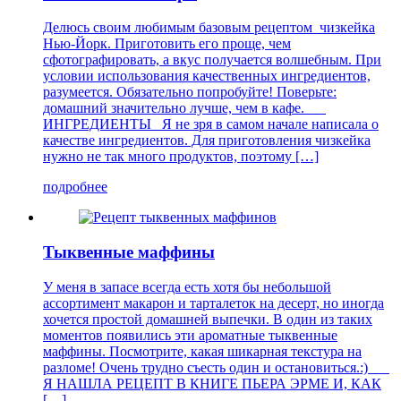
Делюсь своим любимым базовым рецептом чизкейка
Нью-Йорк. Приготовить его проще, чем
сфотографировать, а вкус получается волшебным. При
условии использования качественных ингредиентов,
разумеется. Обязательно попробуйте! Поверьте:
домашний значительно лучше, чем в кафе.
ИНГРЕДИЕНТЫ Я не зря в самом начале написала о
качестве ингредиентов. Для приготовления чизкейка
нужно не так много продуктов, поэтому […]
подробнее
Тыквенные маффины
У меня в запасе всегда есть хотя бы небольшой
ассортимент макарон и тарталеток на десерт, но иногда
хочется простой домашней выпечки. В один из таких
моментов появились эти ароматные тыквенные
маффины. Посмотрите, какая шикарная текстура на
разломе! Очень трудно съесть один и остановиться.:)
Я НАШЛА РЕЦЕПТ В КНИГЕ ПЬЕРА ЭРМЕ И, КАК
[…]