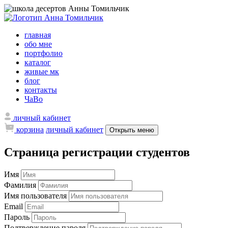
главная
обо мне
портфолио
каталог
живые мк
блог
контакты
ЧаВо
личный кабинет
корзина
личный кабинет
Открыть меню
Страница регистрации студентов
Имя
Фамилия
Имя пользователя
Email
Пароль
Подтверждение пароля