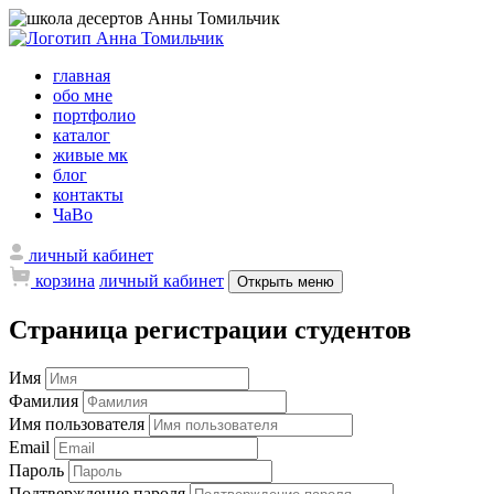
главная
обо мне
портфолио
каталог
живые мк
блог
контакты
ЧаВо
личный кабинет
корзина
личный кабинет
Открыть меню
Страница регистрации студентов
Имя
Фамилия
Имя пользователя
Email
Пароль
Подтверждение пароля