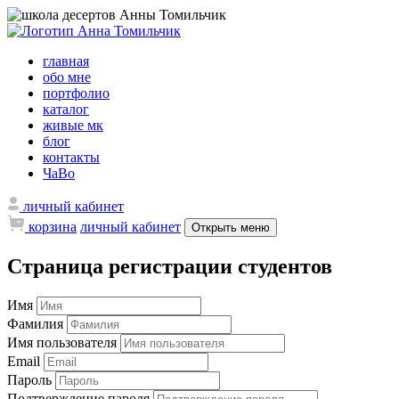
главная
обо мне
портфолио
каталог
живые мк
блог
контакты
ЧаВо
личный кабинет
корзина
личный кабинет
Открыть меню
Страница регистрации студентов
Имя
Фамилия
Имя пользователя
Email
Пароль
Подтверждение пароля