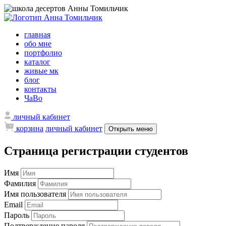
главная
обо мне
портфолио
каталог
живые мк
блог
контакты
ЧаВо
личный кабинет
корзина
личный кабинет
Открыть меню
Страница регистрации студентов
Имя
Фамилия
Имя пользователя
Email
Пароль
Подтверждение пароля