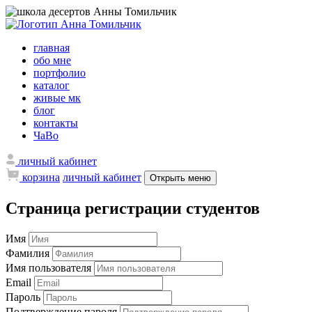
главная
обо мне
портфолио
каталог
живые мк
блог
контакты
ЧаВо
личный кабинет
корзина
личный кабинет
Открыть меню
Страница регистрации студентов
Имя
Фамилия
Имя пользователя
Email
Пароль
Подтверждение пароля