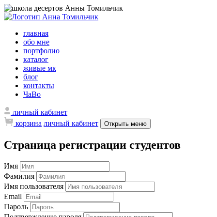
главная
обо мне
портфолио
каталог
живые мк
блог
контакты
ЧаВо
личный кабинет
корзина
личный кабинет
Открыть меню
Страница регистрации студентов
Имя
Фамилия
Имя пользователя
Email
Пароль
Подтверждение пароля