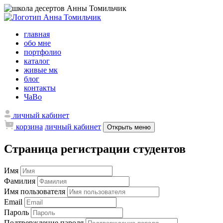
главная
обо мне
портфолио
каталог
живые мк
блог
контакты
ЧаВо
личный кабинет
корзина
личный кабинет
Открыть меню
Страница регистрации студентов
Имя
Фамилия
Имя пользователя
Email
Пароль
Подтверждение пароля