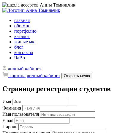
главная
обо мне
портфолио
каталог
живые мк
блог
контакты
ЧаВо
личный кабинет
корзина
личный кабинет
Открыть меню
Страница регистрации студентов
Имя
Фамилия
Имя пользователя
Email
Пароль
Подтверждение пароля