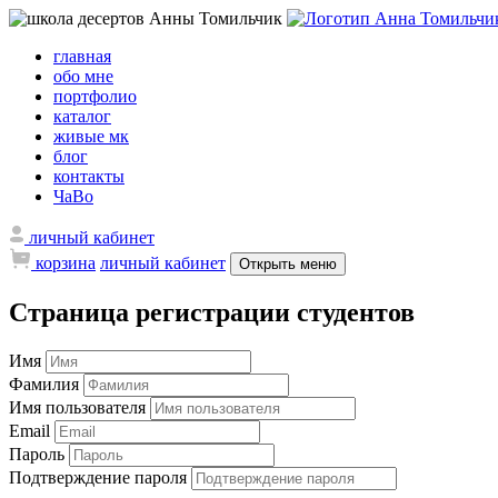
главная
обо мне
портфолио
каталог
живые мк
блог
контакты
ЧаВо
личный кабинет
корзина
личный кабинет
Открыть меню
Страница регистрации студентов
Имя
Фамилия
Имя пользователя
Email
Пароль
Подтверждение пароля